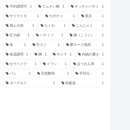
予約調理可
1
てんさい糖
1
キッチンバサミ
1
サツマイモ
1
カボチャ
1
黒豆
1
鶏ムネ肉
1
ちくわ
1
こんにゃく
1
圧力鍋
1
ハチミツ
1
麹（こうじ）
1
魚
1
牛スジ
1
豚ロース塊肉
1
低温調理
1
麹
1
サンマ
1
内鍋の重さ
1
セラベイク
1
イワシ
1
ほうれん草
1
パン
1
天然酵母
1
手羽元
1
ヨーグルト
1
炊飯器
1