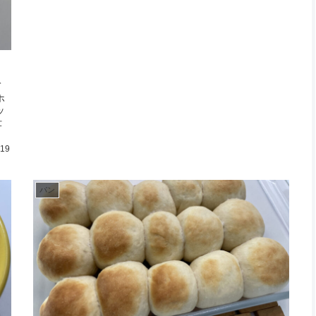
て
ホ
ッ
仕
.19
パン