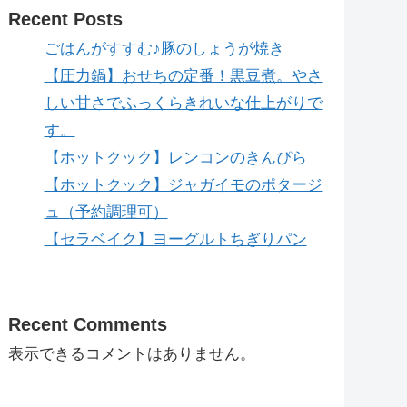
Recent Posts
ごはんがすすむ♪豚のしょうが焼き
【圧力鍋】おせちの定番！黒豆煮。やさ
しい甘さでふっくらきれいな仕上がりで
す。
【ホットクック】レンコンのきんぴら
【ホットクック】ジャガイモのポタージ
ュ（予約調理可）
【セラベイク】ヨーグルトちぎりパン
Recent Comments
表示できるコメントはありません。