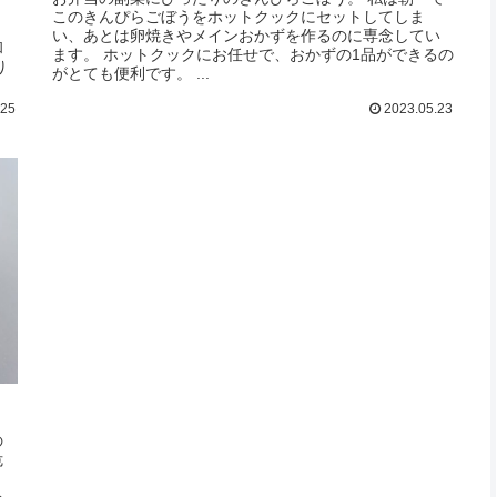
このきんぴらごぼうをホットクックにセットしてしま
。
い、あとは卵焼きやメインおかずを作るのに専念してい
和
ます。 ホットクックにお任せで、おかずの1品ができるの
り
がとても便利です。 ...
.25
2023.05.23
の
危