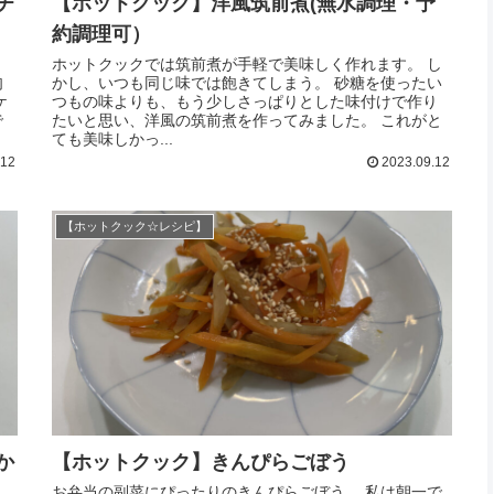
チ
【ホットクック】洋風筑前煮(無水調理・予
約調理可）
。
ホットクックでは筑前煮が手軽で美味しく作れます。 し
肉
かし、いつも同じ味では飽きてしまう。 砂糖を使ったい
ケ
つもの味よりも、もう少しさっぱりとした味付けで作り
で
たいと思い、洋風の筑前煮を作ってみました。 これがと
ても美味しかっ...
.12
2023.09.12
【ホットクック☆レシピ】
か
【ホットクック】きんぴらごぼう
お弁当の副菜にぴったりのきんぴらごぼう。 私は朝一で