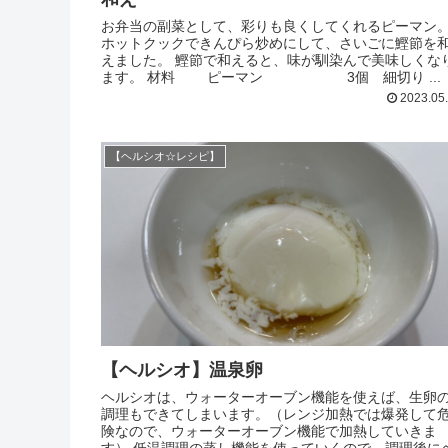
お弁当の副菜として、彩りも良くしてくれるピーマン
ホットクックできんぴら炒めにして、さいごに鰹節を
えました。 鰹節で和えると、味が馴染んで美味しくな
ます。 材料 ピーマン 3個 細切り ...
2023.05
【ヘルシオ☆レシピ】
【ヘルシオ】温泉卵
ヘルシオは、ウォーターオーブン機能を使えば、生卵
調理もできてしまいます。（レンジ加熱では爆発して
険なので、ウォーターオーブン機能で加熱していきま