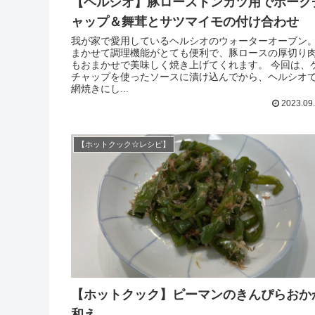
【ヘルシオ】豚ローストンカツ用でポーク
ャップ＆舞茸とサツマイモの付け合わせ
我が家で愛用しているヘルシオのウォーターオーブン
まかせて調理機能がとても便利で、豚ロースの厚切り
もおまかせで美味しく焼き上げてくれます。 今回は、
チャップを使ったソースに漬け込んでから、ヘルシオ
網焼きにし...
2023.09
【ホットクック☆レシピ】
【ホットクック】ピーマンのきんぴらおか
和え