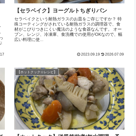
【セラベイク】ヨーグルトちぎりパン
セラベイクという耐熱ガラスのお皿をご存じですか？ 特
殊コーティングがされている耐熱ガラスの調理器で、食
マ
材がこびりつきにくい魔法のような食器なんです。 オー
っ
ブン、レンジ、冷凍庫、食洗機での使用がOKなので、幅
っ
広い料理に使...
ぶ
.17
2023.09.19
2026.07.09
【ホットクック☆レシピ】