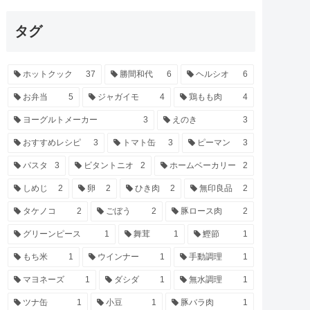
タグ
ホットクック
37
勝間和代
6
ヘルシオ
6
お弁当
5
ジャガイモ
4
鶏もも肉
4
ヨーグルトメーカー
3
えのき
3
おすすめレシピ
3
トマト缶
3
ピーマン
3
パスタ
3
ビタントニオ
2
ホームベーカリー
2
しめじ
2
卵
2
ひき肉
2
無印良品
2
タケノコ
2
ごぼう
2
豚ロース肉
2
グリーンピース
1
舞茸
1
鰹節
1
もち米
1
ウインナー
1
手動調理
1
マヨネーズ
1
ダシダ
1
無水調理
1
ツナ缶
1
小豆
1
豚バラ肉
1