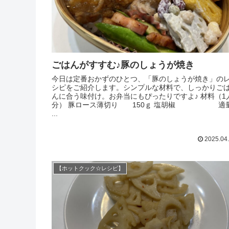
ごはんがすすむ♪豚のしょうが焼き
今日は定番おかずのひとつ、「豚のしょうが焼き」の
シピをご紹介します。シンプルな材料で、しっかりご
んに合う味付け。お弁当にもぴったりですよ♪ 材料（1
分） 豚ロース薄切り 150ｇ 塩胡椒 適
...
2025.04
【ホットクック☆レシピ】