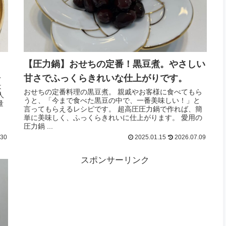
【圧力鍋】おせちの定番！黒豆煮。やさしい
甘さでふっくらきれいな仕上がりです。
レ
は
おせちの定番料理の黒豆煮。 親戚やお客様に食べてもら
人
うと、「今まで食べた黒豆の中で、一番美味しい！」と
量
言ってもらえるレシピです。 超高圧圧力鍋で作れば、簡
単に美味しく、ふっくらきれいに仕上がります。 愛用の
圧力鍋 ...
.30
2025.01.15
2026.07.09
スポンサーリンク