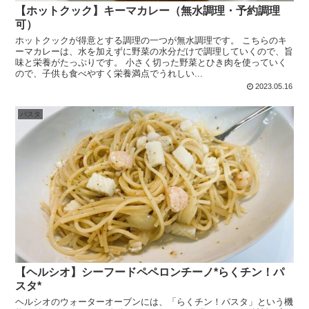
【ホットクック】キーマカレー（無水調理・予約調理
可）
ホットクックが得意とする調理の一つが無水調理です。 こちらのキ
ーマカレーは、水を加えずに野菜の水分だけで調理していくので、旨
味と栄養がたっぷりです。 小さく切った野菜とひき肉を使っていく
ので、子供も食べやすく栄養満点でうれしい...
2023.05.16
パスタ
【ヘルシオ】シーフードペペロンチーノ*らくチン！パ
スタ*
ヘルシオのウォーターオーブンには、「らくチン！パスタ」という機