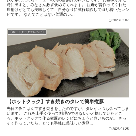
時に出すと、みなさん必ず褒めてくれます。 祖母が昔作ってくれた
唐揚げがとても美味しくて、自分なりに試行錯誤して辿り着いたレシ
ピです。 なんてことはない普通のレ...
2023.02.07
【ホットクック☆レシピ】
【ホットクック】すき焼きのタレで簡単煮豚
先日の夜ごはんですき焼きをしたのですが、タレがいつも余ってしま
います。 これを上手く使って料理ができないかと探していたとこ
ろ、ホットクックで作る煮豚のレシピにちょうど良いものが。 さっ
そく作っていたら、とても手軽に美味しい煮豚...
2023.01.25