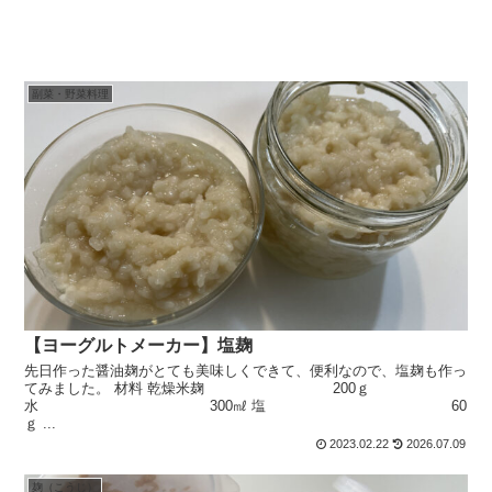
副菜・野菜料理
【ヨーグルトメーカー】塩麹
先日作った醤油麹がとても美味しくできて、便利なので、塩麹も作っ
てみました。 材料 乾燥米麹 200ｇ
水 300㎖ 塩 60
ｇ ...
2023.02.22
2026.07.09
麹（こうじ）