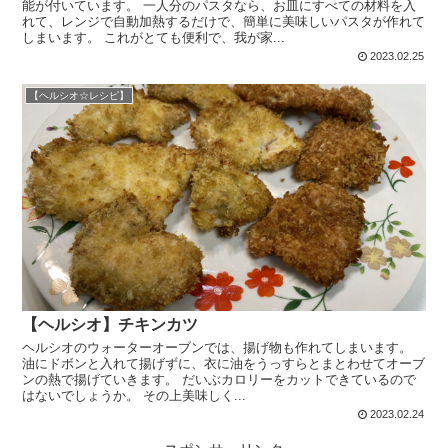
能が付いています。 一人分のパスタなら、お皿にすべての材料を入
れて、レンジで自動加熱するだけで、簡単に美味しいパスタが作れて
しまいます。 これがとても便利で、我が家...
2023.02.25
【ヘルシオ☆レシピ】
【ヘルシオ】チキンカツ
ヘルシオのウォーターオーブンでは、揚げ物も作れてしまいます。
油にドボンと入れて揚げずに、衣に油をうっすらとまとわせてオーブ
ンの熱で揚げていきます。 だいぶカロリーをカットできているので
はないでしょうか。 その上美味しく...
2023.02.24