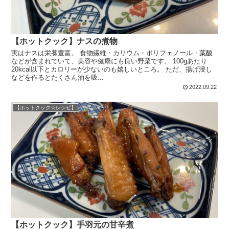
【ホットクック】ナスの煮物
実はナスは栄養豊富。 食物繊維・カリウム・ポリフェノール・葉酸
などが含まれていて、美容や健康にも良い野菜です。 100gあたり
20kcal以下とカロリーが少ないのも嬉しいところ。 ただ、揚げ浸し
などを作るとたくさん油を吸...
2022.09.22
【ホットクック☆レシピ】
【ホットクック】手羽元の甘辛煮