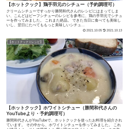
【ホットクック】鶏手羽元のシチュー（予約調理可）
クリームシチューですっかり勝間和代さんのレシピにはまってしま
い、こんどはビーフシチューのレシピを参考に、鶏の手羽元でシチュ
ーを作ってみました。 これまた絶品。 できた当日に食べても美味し
いし、翌日にたべてももっと美味しいシチュ...
2021.10.05
2021.10.13
【ホットクック☆レシピ】
【ホットクック】ホワイトシチュー（勝間和代さんの
YouTubeより・予約調理可）
勝間和代さんがYouTubeで、ホットクックを使ったお料理を紹介され
ています。 その中から、ホワイトシチューを作ってみました。 これ