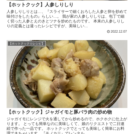
【ホットクック】人参しりしり
人参しりしりとは…、『スライサーで細くおろした人参と卵を炒めて
味付けをしたもの』らしい…。 我が家の人参しりしりは、包丁で細
く切った人参とえのきとツナを炒めたものです。 本来の人参しりし
りの定義とは違ったレシピですが、美味しい...
2022.12.07
【ホットクック☆レシピ】
【ホットクック】ジャガイモと豚バラ肉の炒め物
ジャガイモにレンジで火を通してから炒めるので、ホクホクに仕上が
ります。 とっても簡単なのに美味しくて、娘のリクエストで二日連
続で作った一品です。 ホットクックでとっても美味しく簡単にお料
理できちゃいます。『モノカリ』でレンタル...