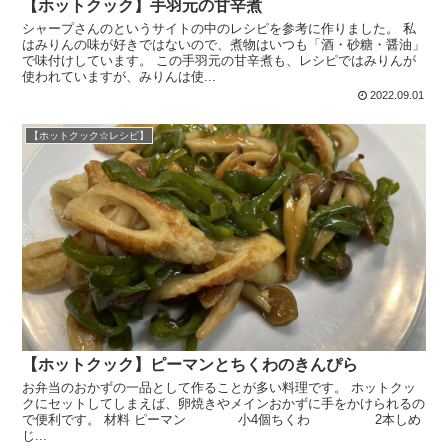
【ホットクック】手羽元の甘辛煮
シャープさんのというサイトの中のレシピを参考に作りました。 私
はみりんの味が好きではないので、煮物はいつも「酒・砂糖・醤油」
で味付けしています。 この手羽元の甘辛煮も、レシピではみりんが
使われていますが、みりんは使...
2022.09.01
【ホットクック☆レシピ】
【ホットクック】ピーマンとちくわのきんぴら
お弁当のおかずの一品として作ることが多い料理です。 ホットクッ
クにセットしてしまえば、卵焼きやメインおかずに手をかけられるの
で便利です。 材料 ピーマン 小4個ちくわ 2本しめ
じ...