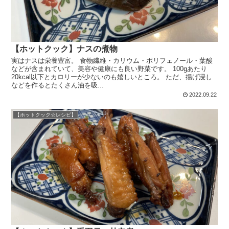
【ホットクック】ナスの煮物
実はナスは栄養豊富。 食物繊維・カリウム・ポリフェノール・葉酸
などが含まれていて、美容や健康にも良い野菜です。 100gあたり
20kcal以下とカロリーが少ないのも嬉しいところ。 ただ、揚げ浸し
などを作るとたくさん油を吸...
2022.09.22
【ホットクック☆レシピ】