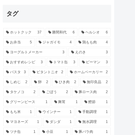
タグ
ホットクック
37
勝間和代
6
ヘルシオ
6
お弁当
5
ジャガイモ
4
鶏もも肉
4
ヨーグルトメーカー
3
えのき
3
おすすめレシピ
3
トマト缶
3
ピーマン
3
パスタ
3
ビタントニオ
2
ホームベーカリー
2
しめじ
2
卵
2
ひき肉
2
無印良品
2
タケノコ
2
ごぼう
2
豚ロース肉
2
グリーンピース
1
舞茸
1
鰹節
1
もち米
1
ウインナー
1
手動調理
1
マヨネーズ
1
ダシダ
1
無水調理
1
ツナ缶
1
小豆
1
豚バラ肉
1