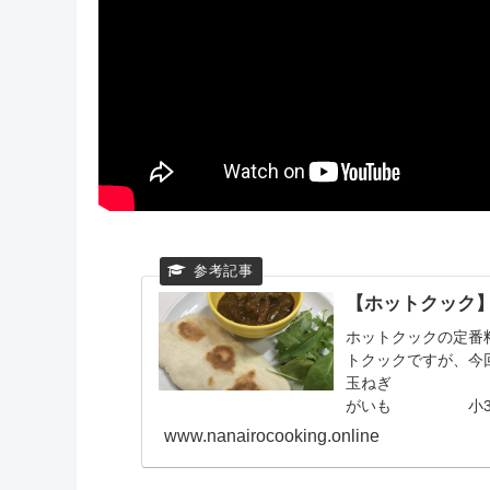
【ホットクック
ホットクックの定番
トクックですが、今
玉ねぎ 2個（
がいも 小
www.nanairocooking.online