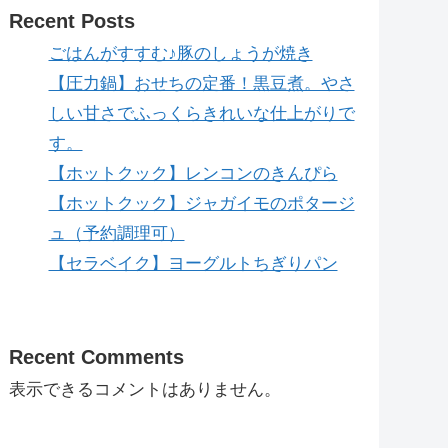
Recent Posts
ごはんがすすむ♪豚のしょうが焼き
【圧力鍋】おせちの定番！黒豆煮。やさ
しい甘さでふっくらきれいな仕上がりで
す。
【ホットクック】レンコンのきんぴら
【ホットクック】ジャガイモのポタージ
ュ（予約調理可）
【セラベイク】ヨーグルトちぎりパン
Recent Comments
表示できるコメントはありません。