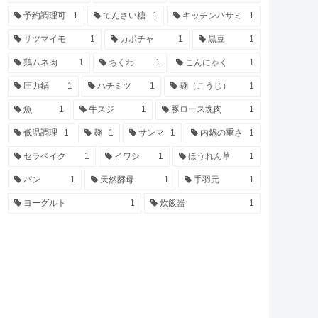
予約調理可
1
てんさい糖
1
キッチンバサミ
1
サツマイモ
1
カボチャ
1
黒豆
1
鶏ムネ肉
1
ちくわ
1
こんにゃく
1
圧力鍋
1
ハチミツ
1
麹（こうじ）
1
魚
1
牛スジ
1
豚ロース塊肉
1
低温調理
1
麹
1
サンマ
1
内鍋の重さ
1
セラベイク
1
イワシ
1
ほうれん草
1
パン
1
天然酵母
1
手羽元
1
ヨーグルト
1
炊飯器
1