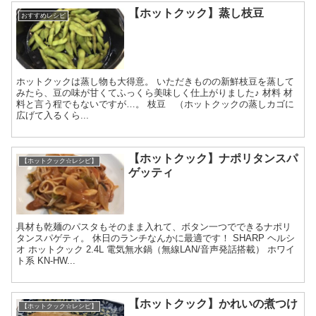
【ホットクック】蒸し枝豆
おすすめレシピ
ホットクックは蒸し物も大得意。 いただきものの新鮮枝豆を蒸して
みたら、豆の味が甘くてふっくら美味しく仕上がりました♪ 材料 材
料と言う程でもないですが…。 枝豆 （ホットクックの蒸しカゴに
広げて入るくら...
【ホットクック】ナポリタンスパ
【ホットクック☆レシピ】
ゲッティ
具材も乾麺のパスタもそのまま入れて、ボタン一つでできるナポリ
タンスパゲティ。 休日のランチなんかに最適です！ SHARP ヘルシ
オ ホットクック 2.4L 電気無水鍋（無線LAN/音声発話搭載） ホワイ
ト系 KN-HW...
【ホットクック】かれいの煮つけ
【ホットクック☆レシピ】