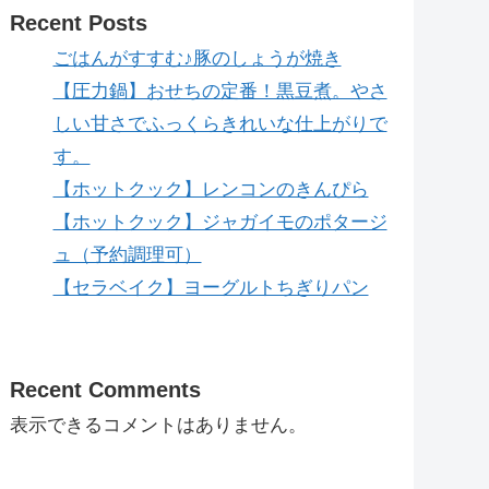
Recent Posts
ごはんがすすむ♪豚のしょうが焼き
【圧力鍋】おせちの定番！黒豆煮。やさ
しい甘さでふっくらきれいな仕上がりで
す。
【ホットクック】レンコンのきんぴら
【ホットクック】ジャガイモのポタージ
ュ（予約調理可）
【セラベイク】ヨーグルトちぎりパン
Recent Comments
表示できるコメントはありません。