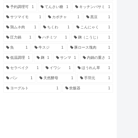
予約調理可
1
てんさい糖
1
キッチンバサミ
1
サツマイモ
1
カボチャ
1
黒豆
1
鶏ムネ肉
1
ちくわ
1
こんにゃく
1
圧力鍋
1
ハチミツ
1
麹（こうじ）
1
魚
1
牛スジ
1
豚ロース塊肉
1
低温調理
1
麹
1
サンマ
1
内鍋の重さ
1
セラベイク
1
イワシ
1
ほうれん草
1
パン
1
天然酵母
1
手羽元
1
ヨーグルト
1
炊飯器
1