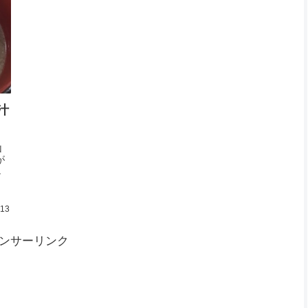
汁
山
が
し
.13
ンサーリンク