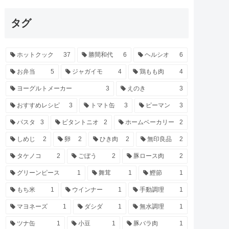
タグ
ホットクック
37
勝間和代
6
ヘルシオ
6
お弁当
5
ジャガイモ
4
鶏もも肉
4
ヨーグルトメーカー
3
えのき
3
おすすめレシピ
3
トマト缶
3
ピーマン
3
パスタ
3
ビタントニオ
2
ホームベーカリー
2
しめじ
2
卵
2
ひき肉
2
無印良品
2
タケノコ
2
ごぼう
2
豚ロース肉
2
グリーンピース
1
舞茸
1
鰹節
1
もち米
1
ウインナー
1
手動調理
1
マヨネーズ
1
ダシダ
1
無水調理
1
ツナ缶
1
小豆
1
豚バラ肉
1