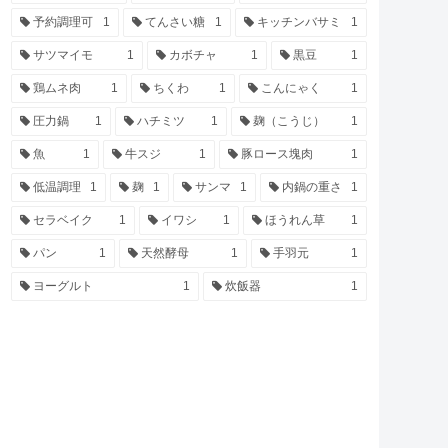
予約調理可
1
てんさい糖
1
キッチンバサミ
1
サツマイモ
1
カボチャ
1
黒豆
1
鶏ムネ肉
1
ちくわ
1
こんにゃく
1
圧力鍋
1
ハチミツ
1
麹（こうじ）
1
魚
1
牛スジ
1
豚ロース塊肉
1
低温調理
1
麹
1
サンマ
1
内鍋の重さ
1
セラベイク
1
イワシ
1
ほうれん草
1
パン
1
天然酵母
1
手羽元
1
ヨーグルト
1
炊飯器
1