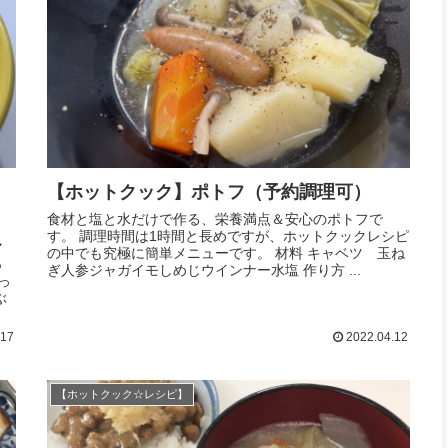
【ホットクック】ポトフ（予約調理可）
食材と塩と水だけで作る、栄養満点＆安心のポトフで
す。 調理時間は1時間と長めですが、ホットクックレシピ
マ
の中でも究極に簡単メニューです。 材料 キャベツ 玉ね
っ
ぎ人参ジャガイモしめじウインナー水塩 作り方 ...
っ
ぶ
.17
2022.04.12
【ホットクック☆レシピ】