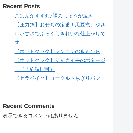
Recent Posts
ごはんがすすむ♪豚のしょうが焼き
【圧力鍋】おせちの定番！黒豆煮。やさ
しい甘さでふっくらきれいな仕上がりで
す。
【ホットクック】レンコンのきんぴら
【ホットクック】ジャガイモのポタージ
ュ（予約調理可）
【セラベイク】ヨーグルトちぎりパン
Recent Comments
表示できるコメントはありません。