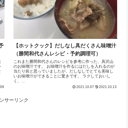
予
【ホットクック】だしなし具だくさん味噌汁
（勝間和代さんレシピ・予約調理可）
族
これまた勝間和代さんのレシピを参考に作った、具沢山
ト
のお味噌汁です。 お味噌汁を作るにはだしを入れるのが
な
当たり前と思っていましたが、だしなしでとても美味し
メ
いお味噌汁ができることに驚きです。 ラクしておいし
く、...
.09
2021.10.07
2021.10.13
ンサーリンク