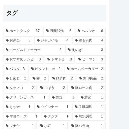
タグ
ホットクック
37
勝間和代
6
ヘルシオ
6
お弁当
5
ジャガイモ
4
鶏もも肉
4
ヨーグルトメーカー
3
えのき
3
おすすめレシピ
3
トマト缶
3
ピーマン
3
パスタ
3
ビタントニオ
2
ホームベーカリー
2
しめじ
2
卵
2
ひき肉
2
無印良品
2
タケノコ
2
ごぼう
2
豚ロース肉
2
グリーンピース
1
舞茸
1
鰹節
1
もち米
1
ウインナー
1
手動調理
1
マヨネーズ
1
ダシダ
1
無水調理
1
ツナ缶
1
小豆
1
豚バラ肉
1