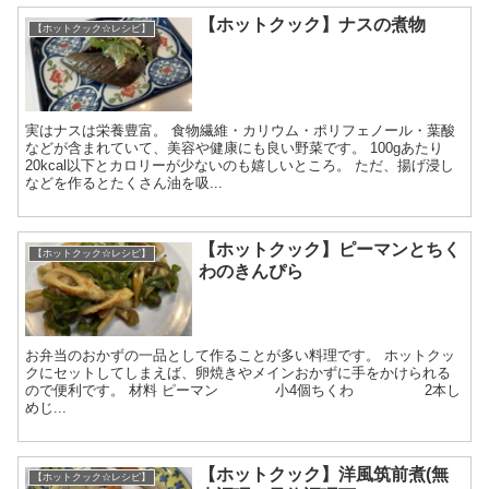
【ホットクック】ナスの煮物
【ホットクック☆レシピ】
実はナスは栄養豊富。 食物繊維・カリウム・ポリフェノール・葉酸
などが含まれていて、美容や健康にも良い野菜です。 100gあたり
20kcal以下とカロリーが少ないのも嬉しいところ。 ただ、揚げ浸し
などを作るとたくさん油を吸...
【ホットクック】ピーマンとちく
【ホットクック☆レシピ】
わのきんぴら
お弁当のおかずの一品として作ることが多い料理です。 ホットクッ
クにセットしてしまえば、卵焼きやメインおかずに手をかけられる
ので便利です。 材料 ピーマン 小4個ちくわ 2本し
めじ...
【ホットクック】洋風筑前煮(無
【ホットクック☆レシピ】