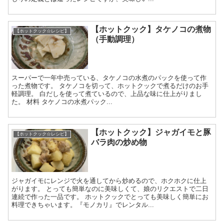
【ホットクック】タケノコの煮物
【ホットクック☆レシピ】
（手動調理）
スーパーで一年中売っている、タケノコの水煮のパックを使って作
った煮物です。 タケノコを切って、ホットクックで煮るだけのお手
軽調理。 白だしを使って煮ているので、上品な味に仕上がりまし
た。 材料 タケノコの水煮パック...
【ホットクック】ジャガイモと豚
【ホットクック☆レシピ】
バラ肉の炒め物
ジャガイモにレンジで火を通してから炒めるので、ホクホクに仕上
がります。 とっても簡単なのに美味しくて、娘のリクエストで二日
連続で作った一品です。 ホットクックでとっても美味しく簡単にお
料理できちゃいます。『モノカリ』でレンタル...