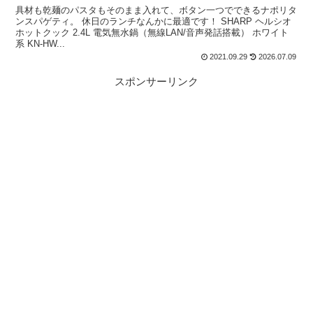
具材も乾麺のパスタもそのまま入れて、ボタン一つでできるナポリタ
ンスパゲティ。 休日のランチなんかに最適です！ SHARP ヘルシオ
ホットクック 2.4L 電気無水鍋（無線LAN/音声発話搭載） ホワイト
系 KN-HW...
2021.09.29
2026.07.09
スポンサーリンク