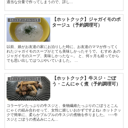
適当な分量で作ってしまうので、詳し...
【ホットクック】ジャガイモのポ
【ホットクック☆レシピ】
タージュ（予約調理可）
以前、娘がお友達の家にお泊りした時に、お友達のママが作ってく
れたジャガイモのスープがとても美味しかったそうで。 むすめ あの
ジャガイモのスープ、美味しかったな～。 と、何ヶ月も経ってから
でも思い出してはつぶやいていました。 ...
【ホットクック】牛スジ・ごぼ
【ホットクック☆レシピ】
う・こんにゃく煮（予約調理可）
コラーゲンたっぷりの牛スジと、食物繊維たっぷりのごぼうとこん
にゃくの組み合わせって、女性に嬉しいおかずですよね♪ ホットクッ
クで簡単に、柔らかプルプルの牛スジの煮物を作りました。 ↑↑↑牛
スジとごぼうの煮込みにこん...