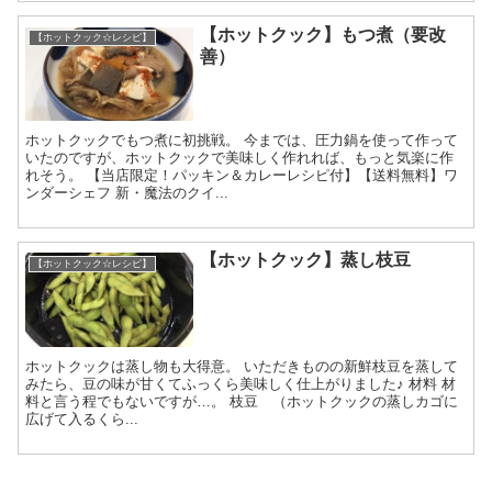
【ホットクック】もつ煮（要改
【ホットクック☆レシピ】
善）
ホットクックでもつ煮に初挑戦。 今までは、圧力鍋を使って作って
いたのですが、ホットクックで美味しく作れれば、もっと気楽に作
れそう。 【当店限定！パッキン＆カレーレシピ付】【送料無料】ワ
ンダーシェフ 新・魔法のクイ...
【ホットクック】蒸し枝豆
【ホットクック☆レシピ】
ホットクックは蒸し物も大得意。 いただきものの新鮮枝豆を蒸して
みたら、豆の味が甘くてふっくら美味しく仕上がりました♪ 材料 材
料と言う程でもないですが…。 枝豆 （ホットクックの蒸しカゴに
広げて入るくら...