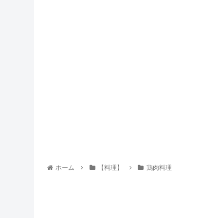
ホーム
【料理】
鶏肉料理