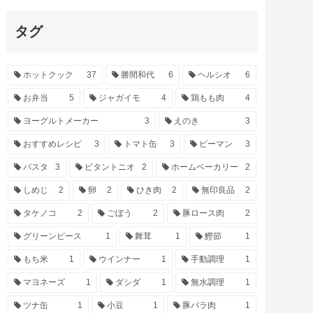
タグ
ホットクック
37
勝間和代
6
ヘルシオ
6
お弁当
5
ジャガイモ
4
鶏もも肉
4
ヨーグルトメーカー
3
えのき
3
おすすめレシピ
3
トマト缶
3
ピーマン
3
パスタ
3
ビタントニオ
2
ホームベーカリー
2
しめじ
2
卵
2
ひき肉
2
無印良品
2
タケノコ
2
ごぼう
2
豚ロース肉
2
グリーンピース
1
舞茸
1
鰹節
1
もち米
1
ウインナー
1
手動調理
1
マヨネーズ
1
ダシダ
1
無水調理
1
ツナ缶
1
小豆
1
豚バラ肉
1