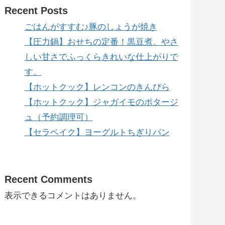
Recent Posts
ごはんがすすむ♪豚のしょうが焼き
【圧力鍋】おせちの定番！黒豆煮。やさ
しい甘さでふっくらきれいな仕上がりで
す。
【ホットクック】レンコンのきんぴら
【ホットクック】ジャガイモのポタージ
ュ（予約調理可）
【セラベイク】ヨーグルトちぎりパン
Recent Comments
表示できるコメントはありません。