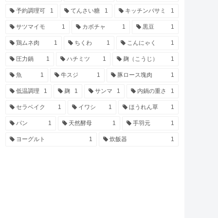
予約調理可
1
てんさい糖
1
キッチンバサミ
1
サツマイモ
1
カボチャ
1
黒豆
1
鶏ムネ肉
1
ちくわ
1
こんにゃく
1
圧力鍋
1
ハチミツ
1
麹（こうじ）
1
魚
1
牛スジ
1
豚ロース塊肉
1
低温調理
1
麹
1
サンマ
1
内鍋の重さ
1
セラベイク
1
イワシ
1
ほうれん草
1
パン
1
天然酵母
1
手羽元
1
ヨーグルト
1
炊飯器
1